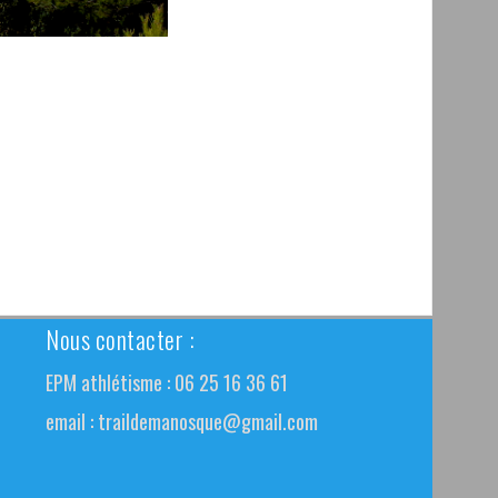
Nous contacter :
EPM athlétisme : 06 25 16 36 61
email :
traildemanosque@gmail.com