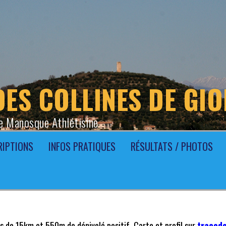
DES COLLINES DE GI
e Manosque Athlétisme
RIPTIONS
INFOS PRATIQUES
RÉSULTATS / PHOTOS
s de 15km et 550m de dénivelé positif. Carte et profil sur
tracede