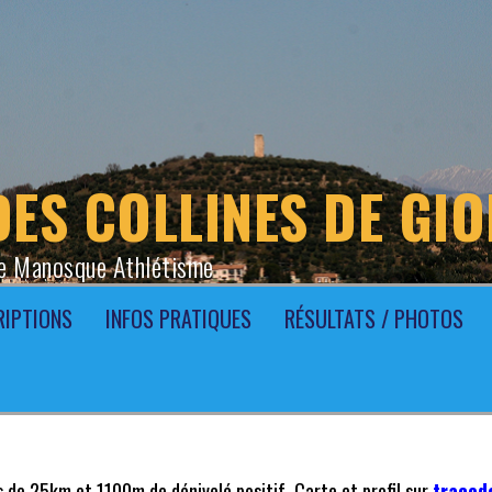
DES COLLINES DE GI
e Manosque Athlétisme
RIPTIONS
INFOS PRATIQUES
RÉSULTATS / PHOTOS
 de 25km et 1100m de dénivelé positif. Carte et profil sur
tracede