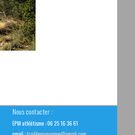
Nous contacter :
EPM athlétisme : 06 25 16 36 61
email :
traildemanosque@gmail.com