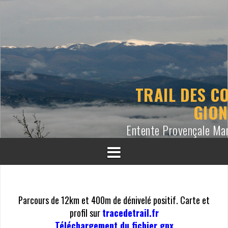
A
l
l
e
r
a
u
TRAIL DES CO
c
GIO
o
n
Entente Provençale Ma
t
e
n
u
Parcours de 12km et 400m de dénivelé positif. Carte et
profil sur
tracedetrail.fr
Téléchargement du fichier gpx