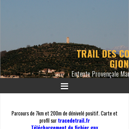
A
l
l
e
r
a
u
TRAIL DES CO
c
GIO
o
n
Entente Provençale Ma
t
e
n
u
Parcours de 7km et 200m de dénivelé positif. Carte et
profil sur
tracedetrail.fr
Téléchargement du fichier gpx